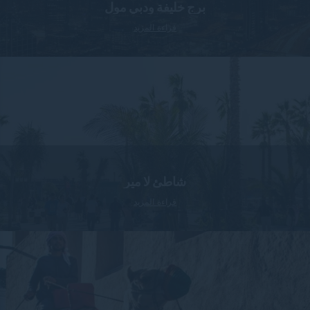
برج خليفة ودبي مول
قراءة المزيد
شاطئ لا مير
قراءة المزيد