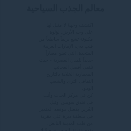
معالم الجذب السياحية
اكتشف وجهةً لا مثيل لها
على وجه الأرض. لؤلؤة
مكنونة تشع بريقاً ساطعاً من
قلب دبي، الإمارات العربية
المتحدة، التي تضع معياراً
جديداً للمدن العصرية - حيث
تلتقي أفضل العجائب
المعمارية الخلابة بالتاريخ
الثقافي الثري والشعب
الودود.
كن في مركز الحدث وأنت
في فندق سويس أوتيل
الغُرير. بفضل موقعه المتميز
في منطقة ديرة على مقربة
من قلب المدينة النابض،
يقدم فندقنا الفاخر فرصةً لا