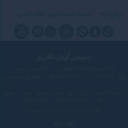
برنامج الولاء
التسجيل لمعرفة عروض الفندق الحصرية
سويس أوتيل الغُرير
شارع عمر بن الخطاب , 185051 دبي , الإمارات العربية المتحدة
هاتف:
+971 4 293 3000
-
alghurair@swissotel.com
البريد الإلكتروني:
© 2026 Swissotel |
تواصل
|
مسار وظيفي
|
معلومات قانونية
|
سياسة
ملفات تعريف الارتباط والتفضيلات
|
تصميم الموقع
معالم الجذب السياحية والأماكن الجديرة بالزيارة في ديرة، دبي
احجز غرفة