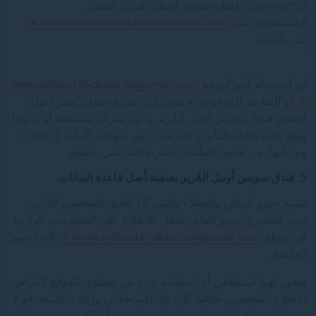
©Copyright
فندق سويس أوتيل الغُرير.
الصور
المستخدمة على
www.swissotel-dubai-alghurair.com
غير ملزمة.
“
أي استخدام آخر لموقع
www.swissotel-dubai-alghurair.com
أو العناصر الموجودة به بدون إذن صريح سوف يُعتبر انتهاكًا
لحقوق فندق سويس أوتيل الغُرير وأكور شركة مساهمة أو كليهما
ويقع تحت طائلة القانون كجريمة تزوير بموجب المادة L. 355-2
وما يليها. من قانون الملكية الفكرية الفرنسي. حقوق
فندق سويس أوتيل الغُرير بصفته أصل قاعدة البيانات
يتمتع جميع الزبائن والعملاء والشركاء بالحق الشخصي الثابت
وغير الحصري وغير القابل للنقل للاطلاع على المعلومات الواردة
في موقع
www.swissotel-dubai-alghurair.com
لأغراضهم
الخاصة.
ويجوز لهم استخلاص أو استخدام جزء من محتوى الموقع لأغراض
الاطلاع الشخصي، طالما كان هذا الاستخلاص وإعادة الاستخدام لا
يختص بجزء كبير (سواء فيما يتعلق بالجودة أو الكمية) من محتوى