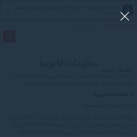
أفضل خدمات Swissôtel الموجودة على تطبيق
Accor
SWISSÔTEL.COM
>
سويس أوتيل الغُرير
معلومات قانونية
معلومات قانونية
أنت الآن متصل بفندق سويس أوتيل الغُرير. بدخول المستخدم
على هذا الموقع، فإنه يلتزم بشروط الاستخدام الحالية.
معلومات تحريرية:
هذا الموقع يُحرر بواسطة:
ACCOR SA، شركة عامة برأس مال قدره 700317363 يورو،
سجل التجارة والشركات باريس، رقم B 602 036 444، ورقم
ضريبة القيمة المضافة داخل أوروبا. FR 93 602 036 444