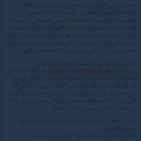
تخضع عروض الموقع وكل العناصر، من بينها اسم النطاق
والعلامة التجارية والشعارات وأسماء العلامات التجارية
والرسومات والرسوم التوضيحية والصور والنصوص والرسومات
وأي ملفات أخرى موجودة على هذا الموقع إلى الحماية بموجب
قوانين الحماية الفكرية المعمول بها ومملوكة لفندق سويس أوتيل
الغُرير وأكور شركة مساهمة أو كليهما أو تم تخصيصها لاستخدام
فندق سويس أوتيل الغُرير وأكور شركة مساهمة أو كليهما.
لا يجوز نسخ أي من العناصر الموجودة على موقع
www.swissotel-dubai-alghurair.com
أو إعادة انتاجها أو
تعديلها أو إعادة إصدارها أو تحميلها أو تغييرها أو بثها أو توزيعها
بأي طريقة كانت أو أي شكل من الأشكال، سواء جزئيًا أو كليًا،
بدون الحصول على تصريح كتابي مُسبق من فندق سويس أوتيل
الغُرير، ما عدا الاستخدام الشخصي والخاص وغير التجاري، وذلك
بدون تغيير العناصر الموجودة على الموقع.
يجب أن يُلحق الشعار التالي بجميع النسخ الكلية أو الجزئية
لمحتوى الموقع:”
©
حقوق النشر محفوظة لشركة أكور شركة مساهمة.