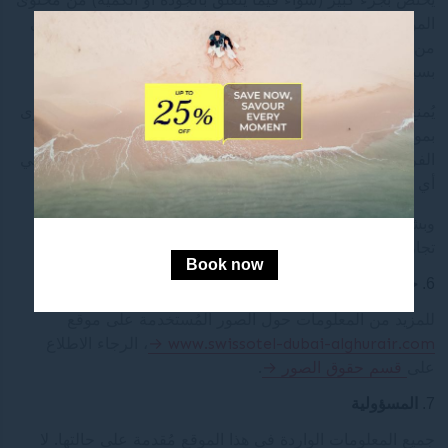
الموقع. علاوة على ذلك، يُمنع استخلاص و\أو إعادة استخدام أي
من محتوى هذا الموقع بشكل متكرر، حتى لو كان المحتوى
بسيط.
يُمنع تمامًا أي إعادة نسخ كلية أو جزئية للموقع لأي أغراض أخرى
بموجب المواد L. 342-1 وL. 342-2 من قانون الملكية الفكرية
الفرنسي. يُمنع أيضًا نشر جميع محتويات الموقع أو جزء منها، في
أي شكل ولأي جمهور أيًا كان.
وبشكل خاص، يُمنع تمامًا استخدام محتوى الموقع لأي أغراض
تجارية.
Book now
حقوق الصور
للمزيد من المعلومات حول الصور المُستخدمة على موقع
www.swissotel-dubai-alghurair.com
، الرجاء الاطلاع
على
قسم حقوق الصور
.
المسؤولية
جميع المعلومات الواردة في هذا الموقع مُقدمة على حالتها. لا