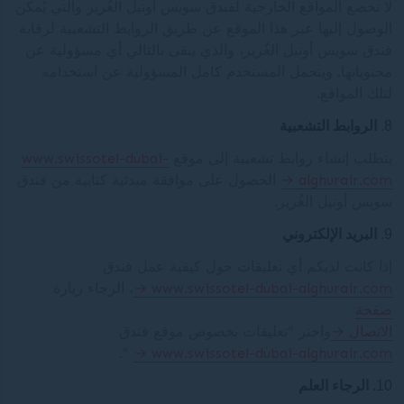
لا تخضع المواقع الخارجية لفندق سويس أوتيل الغُرير والتي يُمكن
الوصول إليها عبر هذا الموقع عن طريق الروابط التشعبية لرقابة
فندق سويس أوتيل الغُرير، والذي ينفي بالتالي أي مسؤولية عن
محتوياتها. ويتحمل المستخدم كامل المسؤولية عن استخدامه
لتلك المواقع.
الروابط التشعبية
يتطلب إنشاء روابط تشعبية إلى موقع
www.swissotel-dubai-
alghurair.com
الحصول على موافقة مبدئية كتابية من فندق
سويس أوتيل الغُرير.
البريد الإلكتروني
إذا كانت لديكم أي تعليقات حول كيفية عمل فندق
www.swissotel-dubai-alghurair.com
، الرجاء زيارة
صفحة
الاتصال
واختر “تعليقات بخصوص موقع فندق
“.
www.swissotel-dubai-alghurair.com
الرجاء العلم