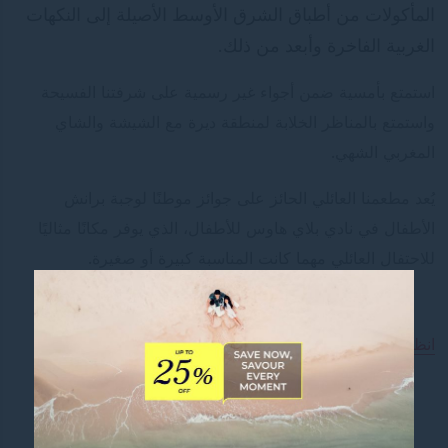
المأكولات من أطباق الشرق الأوسط الأصيلة إلى النكهات
الغربية الفاخرة وأبعد من ذلك.
استمتع بأمسية ضمن أجواء غير رسمية على شرفتنا الفسيحة
واستمتع بالمناظر الخلابة لمنطقة ديرة مع الشيشة والشاي
المغربي الشهي.
يُعد مطعمنا العائلي الحائز على جوائز موطنًا لوجبة برانش
الأطفال في نادي بلاي هاوس للأطفال، الذي يوفر مكانًا مثاليًا
للاحتفال العائلي مهما كانت المناسبة كبيرة أو صغيرة.
قائمة الطعام
انظر القائمة
TOURرحلة