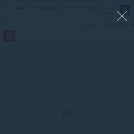
أفضل خدمات Swissôtel الموجودة على تطبيق
Accor
SWISSÔTEL.COM
>
سويس أوتيل الغُرير