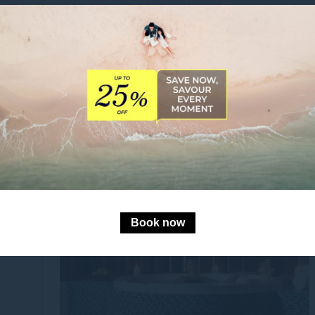
رويجية
Book now