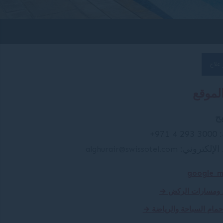
علاج
لموقع
ح
+971 4 293 3000
 الإلكتروني:
alghurair@swissotel.com
 ومسارات الركض
حمام السباحة والرياضة